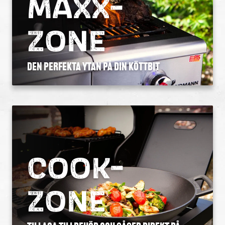
MAXX-
ZONE
DeN PERFEKTA YTAN PÅ DIN KÖTTBIT
COOK-
ZONE